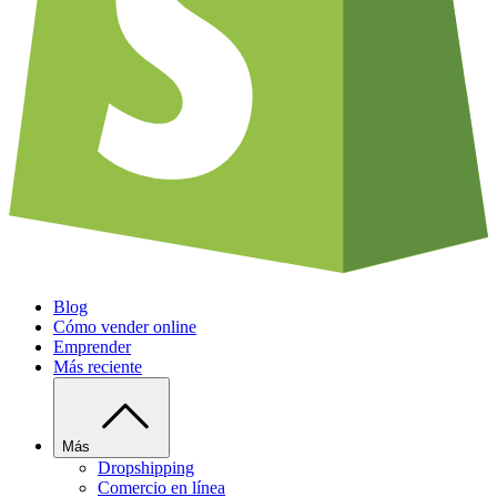
Blog
Cómo vender online
Emprender
Más reciente
Más
Dropshipping
Comercio en línea