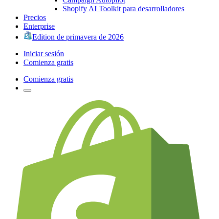
Shopify AI Toolkit para desarrolladores
Precios
Enterprise
Edition de primavera de 2026
Iniciar sesión
Comienza gratis
Comienza gratis