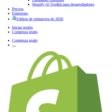
Shopify AI Toolkit para desarrolladores
Precios
Enterprise
Edition de primavera de 2026
Iniciar sesión
Comienza gratis
Comienza gratis