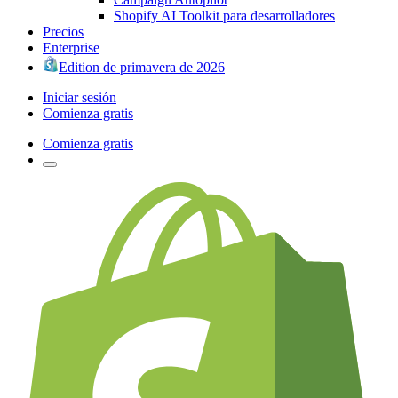
Shopify AI Toolkit para desarrolladores
Precios
Enterprise
Edition de primavera de 2026
Iniciar sesión
Comienza gratis
Comienza gratis