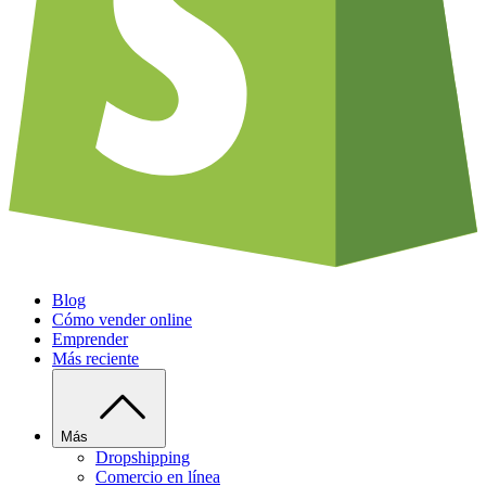
Blog
Cómo vender online
Emprender
Más reciente
Más
Dropshipping
Comercio en línea