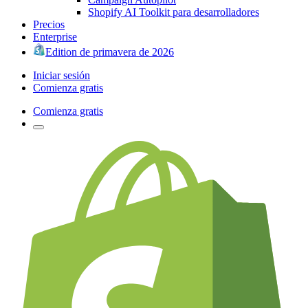
Shopify AI Toolkit para desarrolladores
Precios
Enterprise
Edition de primavera de 2026
Iniciar sesión
Comienza gratis
Comienza gratis