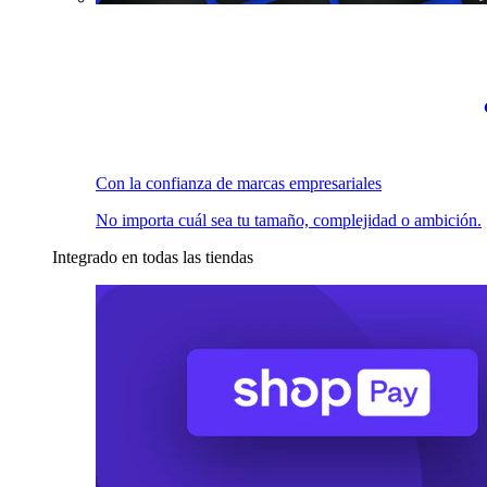
Con la confianza de marcas empresariales
No importa cuál sea tu tamaño, complejidad o ambición.
Integrado en todas las tiendas