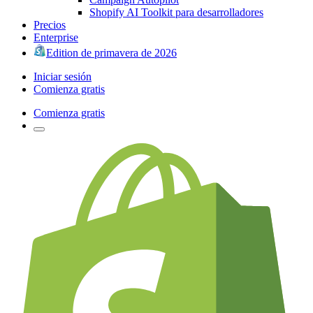
Shopify AI Toolkit para desarrolladores
Precios
Enterprise
Edition de primavera de 2026
Iniciar sesión
Comienza gratis
Comienza gratis