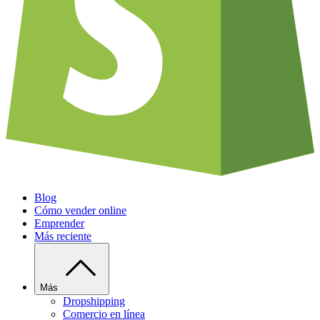
Blog
Cómo vender online
Emprender
Más reciente
Más
Dropshipping
Comercio en línea