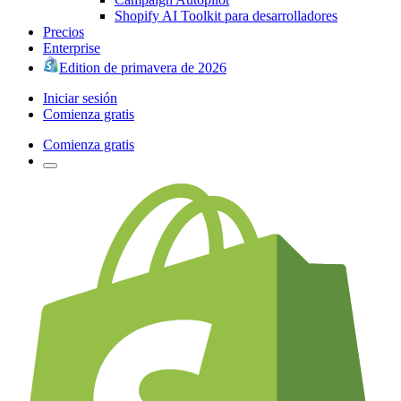
Shopify AI Toolkit para desarrolladores
Precios
Enterprise
Edition de primavera de 2026
Iniciar sesión
Comienza gratis
Comienza gratis