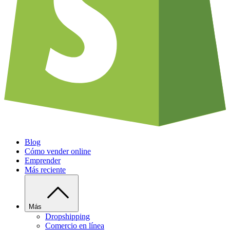
Blog
Cómo vender online
Emprender
Más reciente
Más
Dropshipping
Comercio en línea