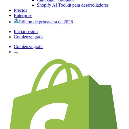
Shopify AI Toolkit para desarrolladores
Precios
Enterprise
Edition de primavera de 2026
Iniciar sesión
Comienza gratis
Comienza gratis