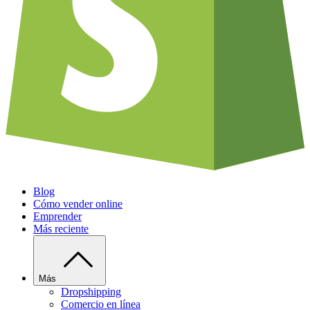
Blog
Cómo vender online
Emprender
Más reciente
Más
Dropshipping
Comercio en línea