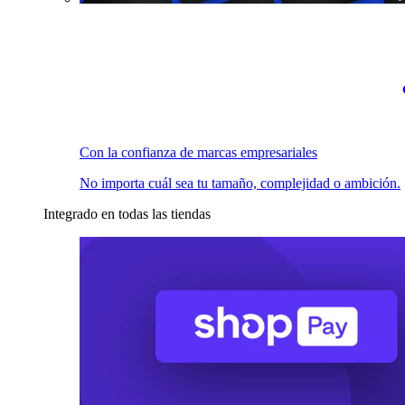
Con la confianza de marcas empresariales
No importa cuál sea tu tamaño, complejidad o ambición.
Integrado en todas las tiendas