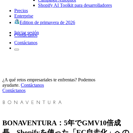
Shopify AI Toolkit para desarrolladores
Precios
Enterprise
Edition de primavera de 2026
Iniciar sesión
Contáctanos
Contáctanos
¿A qué retos empresariales te enfrentas? Podemos
ayudarte.
Contáctanos
Contáctanos
BONAVENTURA：5年でGMV10倍成
長、Shopifyを使った「EC自走化」への