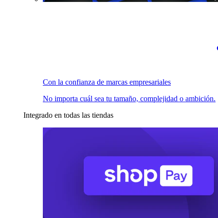
Con la confianza de marcas empresariales
No importa cuál sea tu tamaño, complejidad o ambición.
Integrado en todas las tiendas