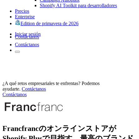
Shopify AI Toolkit para desarrolladores
Precios
Enterprise
Edition de primavera de 2026
Iniciar sesión
Contáctanos
Contáctanos
¿A qué retos empresariales te enfrentas? Podemos
ayudarte.
Contáctanos
Contáctanos
Francfrancのオンラインストアが
Shopify Plusで目指す、最高のブランド