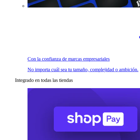
Con la confianza de marcas empresariales
No importa cuál sea tu tamaño, complejidad o ambición.
Integrado en todas las tiendas