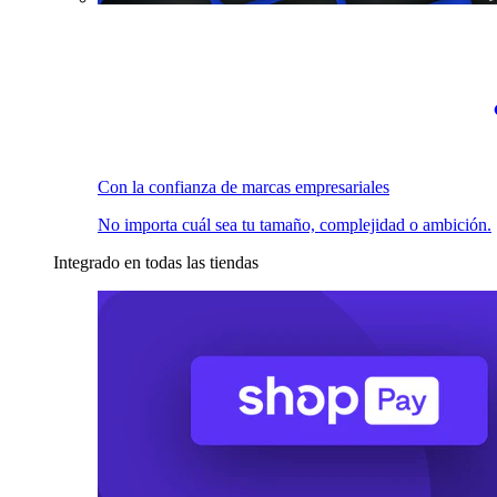
Con la confianza de marcas empresariales
No importa cuál sea tu tamaño, complejidad o ambición.
Integrado en todas las tiendas