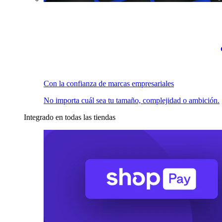
Con la confianza de marcas empresariales
No importa cuál sea tu tamaño, complejidad o ambición.
Integrado en todas las tiendas