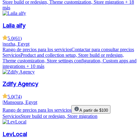
Store build or redesign, Theme customization, Store migration
+ 18
más
Laila alfy
5.0
(
61
)
|
nozha, Egypt
Rango de precios para los servicios
Contactar para consultar precios
Servicios
Product and collection setup, Store build or redesign,
Theme customization, Store settings configuration, Custom apps and
integrations
+ 10 más
Zdify Agency
5.0
(
74
)
|
Mansoura, Egypt
Rango de precios para los servicios
A partir de $100
Servicios
Store build or redesign, Store migration
LevLocal