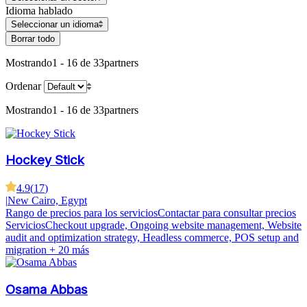
Idioma hablado
Seleccionar un idioma
Borrar todo
Mostrando
1 - 16 de 33
partners
Ordenar
Mostrando
1 - 16 de 33
partners
Hockey Stick
4.9
(
17
)
|
New Cairo, Egypt
Rango de precios para los servicios
Contactar para consultar precios
Servicios
Checkout upgrade, Ongoing website management, Website
audit and optimization strategy, Headless commerce, POS setup and
migration
+ 20 más
Osama Abbas