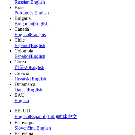
Russian
|
English
Brasil
Português
|
English
Bulgaria
Bulgarian
|
English
Canadá
English
|
Français
Chile
Español
|
English
Colombia
Español
|
English
Corea
한국어
|
English
Croacia
Hrvatski
|
English
Dinamarca
Dansk
|
English
EAU
English
EE. UU.
English
|
Español (Intl.)
|
简体中文
Eslovaquia
Slovenčina
|
English
Eslovenia