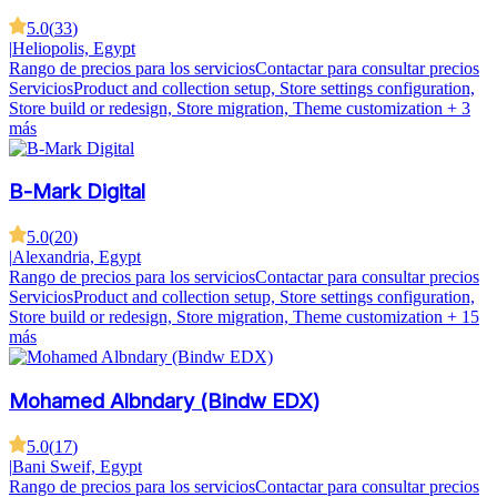
5.0
(
33
)
|
Heliopolis, Egypt
Rango de precios para los servicios
Contactar para consultar precios
Servicios
Product and collection setup, Store settings configuration,
Store build or redesign, Store migration, Theme customization
+ 3
más
B-Mark Digital
5.0
(
20
)
|
Alexandria, Egypt
Rango de precios para los servicios
Contactar para consultar precios
Servicios
Product and collection setup, Store settings configuration,
Store build or redesign, Store migration, Theme customization
+ 15
más
Mohamed Albndary (Bindw EDX)
5.0
(
17
)
|
Bani Sweif, Egypt
Rango de precios para los servicios
Contactar para consultar precios