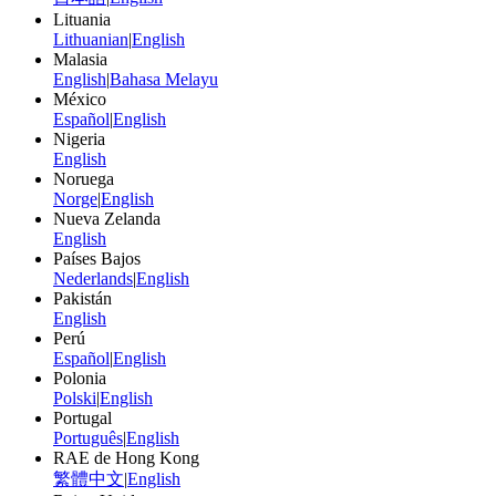
Lituania
Lithuanian
|
English
Malasia
English
|
Bahasa Melayu
México
Español
|
English
Nigeria
English
Noruega
Norge
|
English
Nueva Zelanda
English
Países Bajos
Nederlands
|
English
Pakistán
English
Perú
Español
|
English
Polonia
Polski
|
English
Portugal
Português
|
English
RAE de Hong Kong
繁體中文
|
English