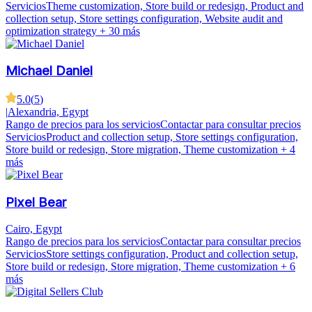
Servicios
Theme customization, Store build or redesign, Product and
collection setup, Store settings configuration, Website audit and
optimization strategy
+ 30 más
Michael Daniel
5.0
(
5
)
|
Alexandria, Egypt
Rango de precios para los servicios
Contactar para consultar precios
Servicios
Product and collection setup, Store settings configuration,
Store build or redesign, Store migration, Theme customization
+ 4
más
Pixel Bear
Cairo, Egypt
Rango de precios para los servicios
Contactar para consultar precios
Servicios
Store settings configuration, Product and collection setup,
Store build or redesign, Store migration, Theme customization
+ 6
más