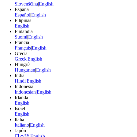
Slovenščina
|
English
España
Español
|
English
Filipinas
English
Finlandia
Suomi
|
English
Francia
Français
|
English
Grecia
Greek
|
English
Hungría
Hungarian
|
English
India
Hindi
|
English
Indonesia
Indonesian
|
English
Irlanda
English
Israel
English
Italia
Italiano
|
English
Japón
日本語
|
English