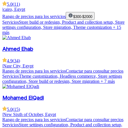
5.0
(
11
)
|
cairo, Egypt
Rango de precios para los servicios
$300-$2000
Servicios
Store build or redesign, Product and collection setup, Store
settings configuration, Store migration, Theme customization
+ 15
más
Ahmed Ehab
4.9
(
34
)
|
Nasr City, Egypt
Rango de precios para los servicios
Contactar para consultar precios
Servicios
Theme customization, Headless commerce, Store settings
configuration, Store build or redesign, Store migration
+ 7 más
Mohamed ElQadi
5.0
(
15
)
|
New Sixth of October, Egypt
Rango de precios para los servicios
Contactar para consultar precios
Servicios
Store settings configuration, Product and collection setup,