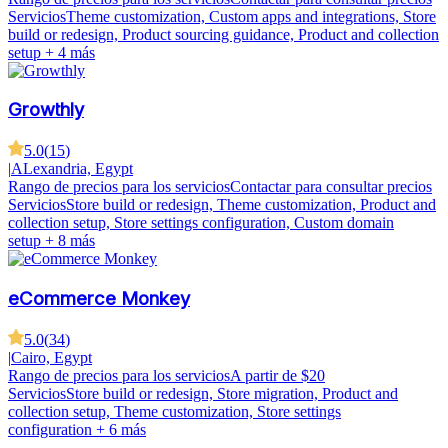
Servicios
Theme customization, Custom apps and integrations, Store
build or redesign, Product sourcing guidance, Product and collection
setup
+ 4 más
Growthly
5.0
(
15
)
|
ALexandria, Egypt
Rango de precios para los servicios
Contactar para consultar precios
Servicios
Store build or redesign, Theme customization, Product and
collection setup, Store settings configuration, Custom domain
setup
+ 8 más
eCommerce Monkey
5.0
(
34
)
|
Cairo, Egypt
Rango de precios para los servicios
A partir de $20
Servicios
Store build or redesign, Store migration, Product and
collection setup, Theme customization, Store settings
configuration
+ 6 más