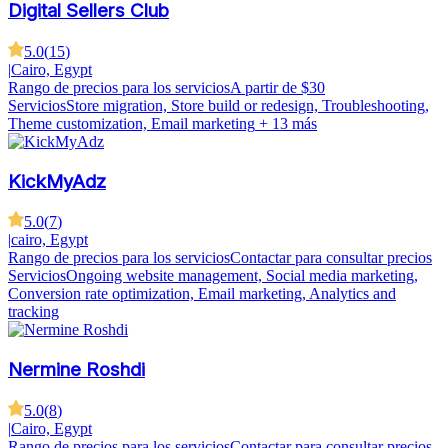
Digital Sellers Club
5.0
(
15
)
|
Cairo, Egypt
Rango de precios para los servicios
A partir de $30
Servicios
Store migration, Store build or redesign, Troubleshooting,
Theme customization, Email marketing
+ 13 más
KickMyAdz
5.0
(
7
)
|
cairo, Egypt
Rango de precios para los servicios
Contactar para consultar precios
Servicios
Ongoing website management, Social media marketing,
Conversion rate optimization, Email marketing, Analytics and
tracking
Nermine Roshdi
5.0
(
8
)
|
Cairo, Egypt
Rango de precios para los servicios
Contactar para consultar precios