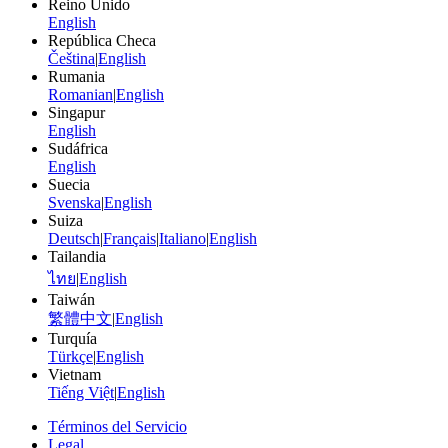
Reino Unido
English
República Checa
Čeština
|
English
Rumania
Romanian
|
English
Singapur
English
Sudáfrica
English
Suecia
Svenska
|
English
Suiza
Deutsch
|
Français
|
Italiano
|
English
Tailandia
ไทย
|
English
Taiwán
繁體中文
|
English
Turquía
Türkçe
|
English
Vietnam
Tiếng Việt
|
English
Términos del Servicio
Legal