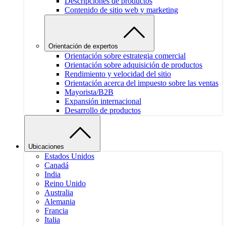
Descripciones de productos
Contenido de sitio web y marketing
Orientación de expertos
Orientación sobre estrategia comercial
Orientación sobre adquisición de productos
Rendimiento y velocidad del sitio
Orientación acerca del impuesto sobre las ventas
Mayorista/B2B
Expansión internacional
Desarrollo de productos
Ubicaciones
Estados Unidos
Canadá
India
Reino Unido
Australia
Alemania
Francia
Italia