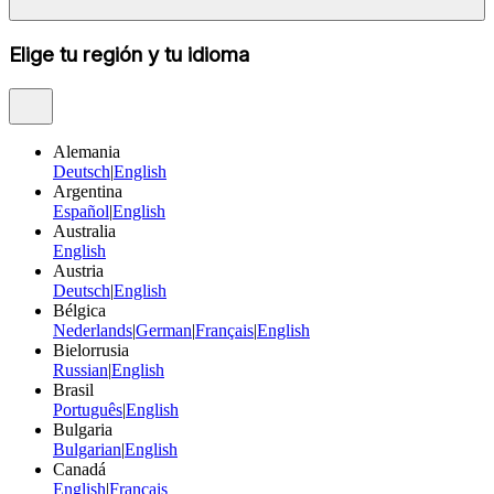
Elige tu región y tu idioma
Alemania
Deutsch
|
English
Argentina
Español
|
English
Australia
English
Austria
Deutsch
|
English
Bélgica
Nederlands
|
German
|
Français
|
English
Bielorrusia
Russian
|
English
Brasil
Português
|
English
Bulgaria
Bulgarian
|
English
Canadá
English
|
Français