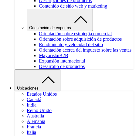
Descripciones de productos
Contenido de sitio web y marketing
Orientación de expertos
Orientación sobre estrategia comercial
Orientación sobre adquisición de productos
Rendimiento y velocidad del sitio
Orientación acerca del impuesto sobre las ventas
Mayorista/B2B
Expansión internacional
Desarrollo de productos
Ubicaciones
Estados Unidos
Canadá
India
Reino Unido
Australia
Alemania
Francia
Italia