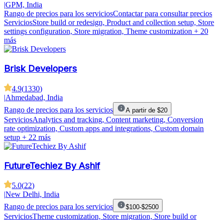
|
GPM, India
Rango de precios para los servicios
Contactar para consultar precios
Servicios
Store build or redesign, Product and collection setup, Store
settings configuration, Store migration, Theme customization
+ 20
más
Brisk Developers
4.9
(
1330
)
|
Ahmedabad, India
Rango de precios para los servicios
A partir de $20
Servicios
Analytics and tracking, Content marketing, Conversion
rate optimization, Custom apps and integrations, Custom domain
setup
+ 22 más
FutureTechiez By Ashif
5.0
(
22
)
|
New Delhi, India
Rango de precios para los servicios
$100-$2500
Servicios
Theme customization, Store migration, Store build or