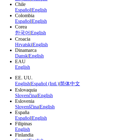
Chile
Español
|
English
Colombia
Español
|
English
Corea
한국어
|
English
Croacia
Hrvatski
|
English
Dinamarca
Dansk
|
English
EAU
English
EE. UU.
English
|
Español (Intl.)
|
简体中文
Eslovaquia
Slovenčina
|
English
Eslovenia
Slovenščina
|
English
España
Español
|
English
Filipinas
English
Finlandia