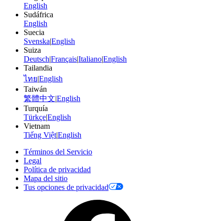
English
Sudáfrica
English
Suecia
Svenska
|
English
Suiza
Deutsch
|
Français
|
Italiano
|
English
Tailandia
ไทย
|
English
Taiwán
繁體中文
|
English
Turquía
Türkçe
|
English
Vietnam
Tiếng Việt
|
English
Términos del Servicio
Legal
Política de privacidad
Mapa del sitio
Tus opciones de privacidad