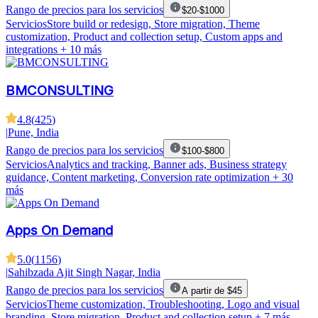
Rango de precios para los servicios
$20-$1000
Servicios
Store build or redesign, Store migration, Theme
customization, Product and collection setup, Custom apps and
integrations
+ 10 más
BMCONSULTING
4.8
(
425
)
|
Pune, India
Rango de precios para los servicios
$100-$800
Servicios
Analytics and tracking, Banner ads, Business strategy
guidance, Content marketing, Conversion rate optimization
+ 30
más
Apps On Demand
5.0
(
1156
)
|
Sahibzada Ajit Singh Nagar, India
Rango de precios para los servicios
A partir de $45
Servicios
Theme customization, Troubleshooting, Logo and visual
branding, Store migration, Product and collection setup
+ 7 más