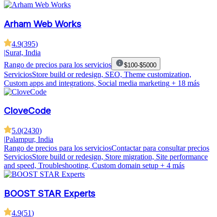
Arham Web Works
4.9
(
395
)
|
Surat, India
Rango de precios para los servicios
$100-$5000
Servicios
Store build or redesign, SEO, Theme customization,
Custom apps and integrations, Social media marketing
+ 18 más
CloveCode
5.0
(
2430
)
|
Palampur, India
Rango de precios para los servicios
Contactar para consultar precios
Servicios
Store build or redesign, Store migration, Site performance
and speed, Troubleshooting, Custom domain setup
+ 4 más
BOOST STAR Experts
4.9
(
51
)