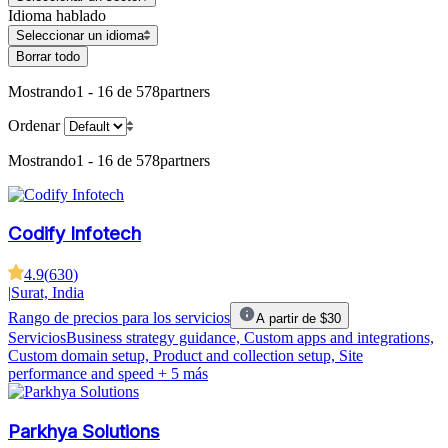
Idioma hablado
Seleccionar un idioma
Borrar todo
Mostrando
1 - 16 de 578
partners
Ordenar
Mostrando
1 - 16 de 578
partners
Codify Infotech
4.9
(
630
)
|
Surat, India
Rango de precios para los servicios
A partir de $30
Servicios
Business strategy guidance, Custom apps and integrations,
Custom domain setup, Product and collection setup, Site
performance and speed
+ 5 más
Parkhya Solutions