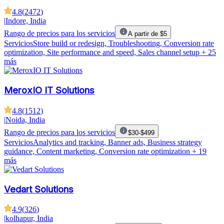
4.8
(
2472
)
|
Indore, India
Rango de precios para los servicios
A partir de $5
Servicios
Store build or redesign, Troubleshooting, Conversion rate
optimization, Site performance and speed, Sales channel setup
+ 25
más
MeroxIO IT Solutions
4.8
(
1512
)
|
Noida, India
Rango de precios para los servicios
$30-$499
Servicios
Analytics and tracking, Banner ads, Business strategy
guidance, Content marketing, Conversion rate optimization
+ 19
más
Vedart Solutions
4.9
(
326
)
|
kolhapur, India