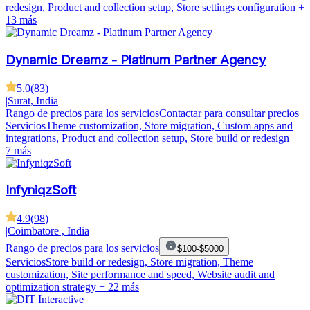
redesign, Product and collection setup, Store settings configuration
+
13 más
Dynamic Dreamz - Platinum Partner Agency
5.0
(
83
)
|
Surat, India
Rango de precios para los servicios
Contactar para consultar precios
Servicios
Theme customization, Store migration, Custom apps and
integrations, Product and collection setup, Store build or redesign
+
7 más
InfyniqzSoft
4.9
(
98
)
|
Coimbatore , India
Rango de precios para los servicios
$100-$5000
Servicios
Store build or redesign, Store migration, Theme
customization, Site performance and speed, Website audit and
optimization strategy
+ 22 más