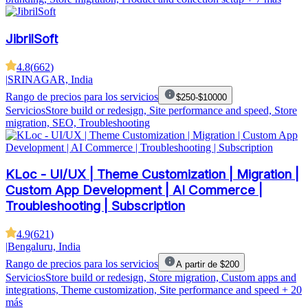
JibrilSoft
4.8
(
662
)
|
SRINAGAR, India
Rango de precios para los servicios
$250-$10000
Servicios
Store build or redesign, Site performance and speed, Store
migration, SEO, Troubleshooting
KLoc - UI/UX | Theme Customization | Migration |
Custom App Development | AI Commerce |
Troubleshooting | Subscription
4.9
(
621
)
|
Bengaluru, India
Rango de precios para los servicios
A partir de $200
Servicios
Store build or redesign, Store migration, Custom apps and
integrations, Theme customization, Site performance and speed
+ 20
más