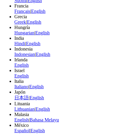
Suomi
|
English
Francia
Français
|
English
Grecia
Greek
|
English
Hungría
Hungarian
|
English
India
Hindi
|
English
Indonesia
Indonesian
|
English
Irlanda
English
Israel
English
Italia
Italiano
|
English
Japón
日本語
|
English
Lituania
Lithuanian
|
English
Malasia
English
|
Bahasa Melayu
México
Español
|
English