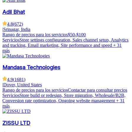
Adil Bhat
4.8
(
672
)
|
Srinagar, India
Rango de precios para los servicios
$50-$100
Servicios
Store settings configuration, Sales channel setup, Analytics
and tracking, Email marketing, Site performance and speed
+ 31
más
Mandasa Technologies
4.9
(
1681
)
|
Dover, United States
Rango de precios para los servicios
Contactar para consultar precios
Servicios
Store build or redesign, Store migration, Wholesale/B2B,
Conversion rate optimization, Ongoing website management
+ 31
más
ZISSU LTD