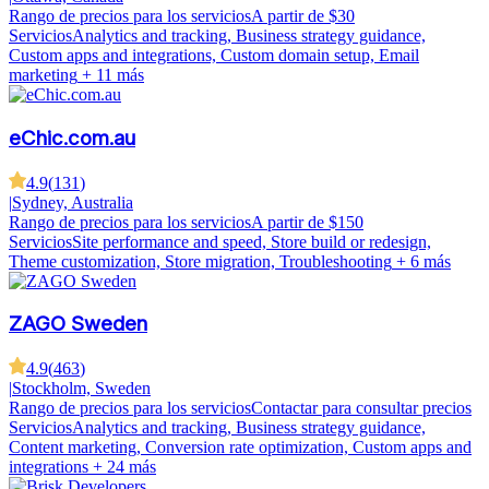
Rango de precios para los servicios
A partir de $30
Servicios
Analytics and tracking, Business strategy guidance,
Custom apps and integrations, Custom domain setup, Email
marketing
+ 11 más
eChic.com.au
4.9
(
131
)
|
Sydney, Australia
Rango de precios para los servicios
A partir de $150
Servicios
Site performance and speed, Store build or redesign,
Theme customization, Store migration, Troubleshooting
+ 6 más
ZAGO Sweden
4.9
(
463
)
|
Stockholm, Sweden
Rango de precios para los servicios
Contactar para consultar precios
Servicios
Analytics and tracking, Business strategy guidance,
Content marketing, Conversion rate optimization, Custom apps and
integrations
+ 24 más