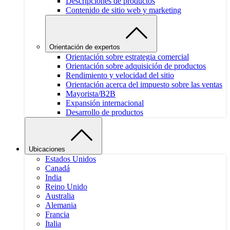
Descripciones de productos
Contenido de sitio web y marketing
Orientación de expertos
Orientación sobre estrategia comercial
Orientación sobre adquisición de productos
Rendimiento y velocidad del sitio
Orientación acerca del impuesto sobre las ventas
Mayorista/B2B
Expansión internacional
Desarrollo de productos
Ubicaciones
Estados Unidos
Canadá
India
Reino Unido
Australia
Alemania
Francia
Italia