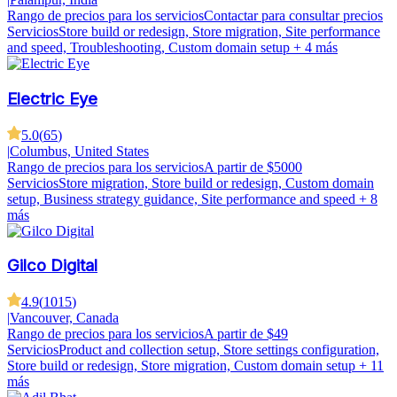
Rango de precios para los servicios
Contactar para consultar precios
Servicios
Store build or redesign, Store migration, Site performance
and speed, Troubleshooting, Custom domain setup
+ 4 más
Electric Eye
5.0
(
65
)
|
Columbus, United States
Rango de precios para los servicios
A partir de $5000
Servicios
Store migration, Store build or redesign, Custom domain
setup, Business strategy guidance, Site performance and speed
+ 8
más
Gilco Digital
4.9
(
1015
)
|
Vancouver, Canada
Rango de precios para los servicios
A partir de $49
Servicios
Product and collection setup, Store settings configuration,
Store build or redesign, Store migration, Custom domain setup
+ 11
más