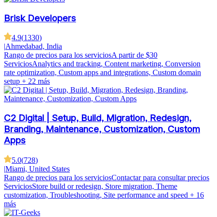
Brisk Developers
4.9
(
1330
)
|
Ahmedabad, India
Rango de precios para los servicios
A partir de $30
Servicios
Analytics and tracking, Content marketing, Conversion
rate optimization, Custom apps and integrations, Custom domain
setup
+ 22 más
C2 Digital | Setup, Build, Migration, Redesign,
Branding, Maintenance, Customization, Custom
Apps
5.0
(
728
)
|
Miami, United States
Rango de precios para los servicios
Contactar para consultar precios
Servicios
Store build or redesign, Store migration, Theme
customization, Troubleshooting, Site performance and speed
+ 16
más