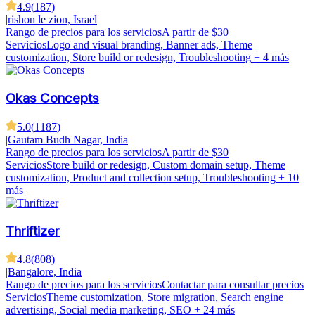
4.9
(
187
)
|
rishon le zion, Israel
Rango de precios para los servicios
A partir de $30
Servicios
Logo and visual branding, Banner ads, Theme
customization, Store build or redesign, Troubleshooting
+ 4 más
Okas Concepts
5.0
(
1187
)
|
Gautam Budh Nagar, India
Rango de precios para los servicios
A partir de $30
Servicios
Store build or redesign, Custom domain setup, Theme
customization, Product and collection setup, Troubleshooting
+ 10
más
Thriftizer
4.8
(
808
)
|
Bangalore, India
Rango de precios para los servicios
Contactar para consultar precios
Servicios
Theme customization, Store migration, Search engine
advertising, Social media marketing, SEO
+ 24 más