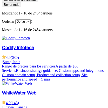
Borrar todo
Mostrando
1 - 16 de 2454
partners
Ordenar
Mostrando
1 - 16 de 2454
partners
Codify Infotech
4.9
(
630
)
|
Surat, India
Rango de precios para los servicios
A partir de $50
Servicios
Business strategy guidance, Custom apps and integrations,
Custom domain setup, Product and collection setup, Site
performance and speed
+ 5 más
WhiteWater Web
4.9
(
148
)
|
Ottawa, Canada