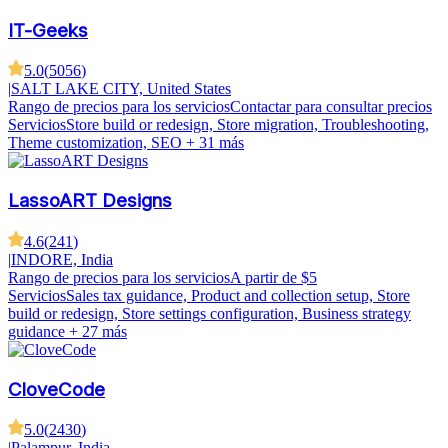
IT-Geeks
5.0
(
5056
)
|
SALT LAKE CITY, United States
Rango de precios para los servicios
Contactar para consultar precios
Servicios
Store build or redesign, Store migration, Troubleshooting,
Theme customization, SEO
+ 31 más
LassoART Designs
4.6
(
241
)
|
INDORE, India
Rango de precios para los servicios
A partir de $5
Servicios
Sales tax guidance, Product and collection setup, Store
build or redesign, Store settings configuration, Business strategy
guidance
+ 27 más
CloveCode
5.0
(
2430
)
|
Palampur, India