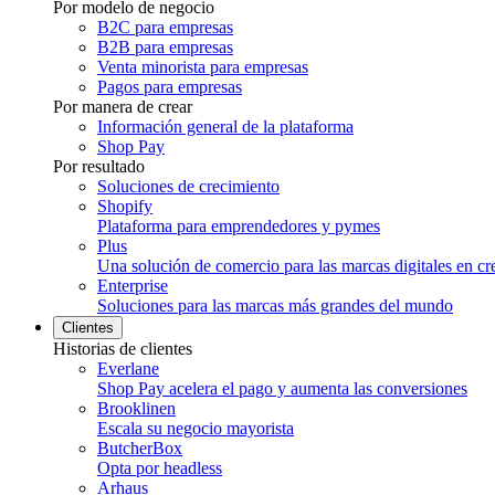
Por modelo de negocio
B2C para empresas
B2B para empresas
Venta minorista para empresas
Pagos para empresas
Por manera de crear
Información general de la plataforma
Shop Pay
Por resultado
Soluciones de crecimiento
Shopify
Plataforma para emprendedores y pymes
Plus
Una solución de comercio para las marcas digitales en cr
Enterprise
Soluciones para las marcas más grandes del mundo
Clientes
Historias de clientes
Everlane
Shop Pay acelera el pago y aumenta las conversiones
Brooklinen
Escala su negocio mayorista
ButcherBox
Opta por headless
Arhaus