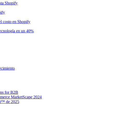
sta Shopify
ify
l costo en Shopify
tecnología en un 40%
ecimiento
ns for B2B
mmerce MarketScape 2024
nt™ de 2025