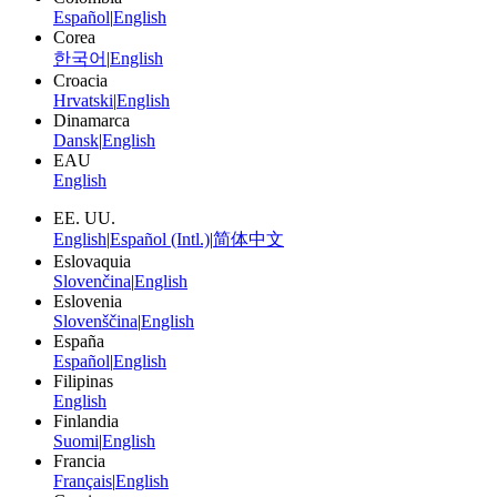
Español
|
English
Corea
한국어
|
English
Croacia
Hrvatski
|
English
Dinamarca
Dansk
|
English
EAU
English
EE. UU.
English
|
Español (Intl.)
|
简体中文
Eslovaquia
Slovenčina
|
English
Eslovenia
Slovenščina
|
English
España
Español
|
English
Filipinas
English
Finlandia
Suomi
|
English
Francia
Français
|
English