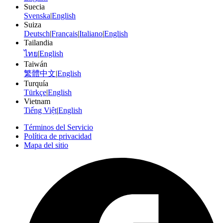
Suecia
Svenska
|
English
Suiza
Deutsch
|
Français
|
Italiano
|
English
Tailandia
ไทย
|
English
Taiwán
繁體中文
|
English
Turquía
Türkçe
|
English
Vietnam
Tiếng Việt
|
English
Términos del Servicio
Política de privacidad
Mapa del sitio