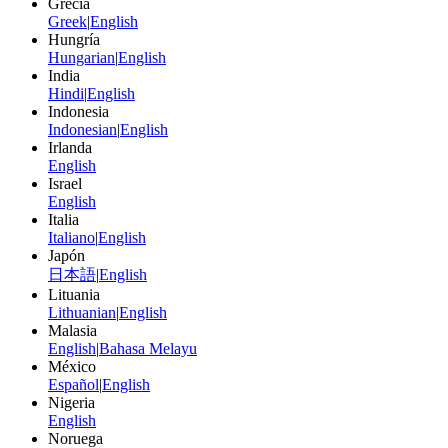
Grecia
Greek
|
English
Hungría
Hungarian
|
English
India
Hindi
|
English
Indonesia
Indonesian
|
English
Irlanda
English
Israel
English
Italia
Italiano
|
English
Japón
日本語
|
English
Lituania
Lithuanian
|
English
Malasia
English
|
Bahasa Melayu
México
Español
|
English
Nigeria
English
Noruega