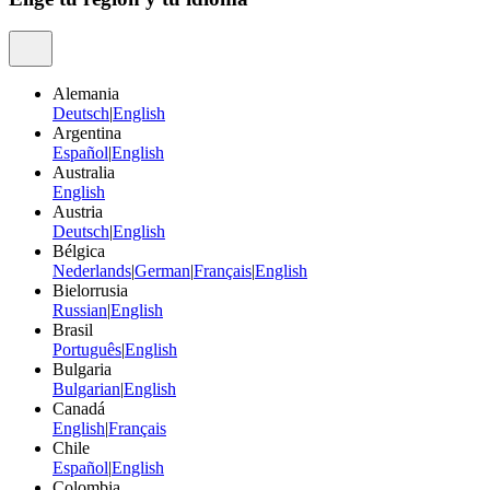
Alemania
Deutsch
|
English
Argentina
Español
|
English
Australia
English
Austria
Deutsch
|
English
Bélgica
Nederlands
|
German
|
Français
|
English
Bielorrusia
Russian
|
English
Brasil
Português
|
English
Bulgaria
Bulgarian
|
English
Canadá
English
|
Français
Chile
Español
|
English
Colombia