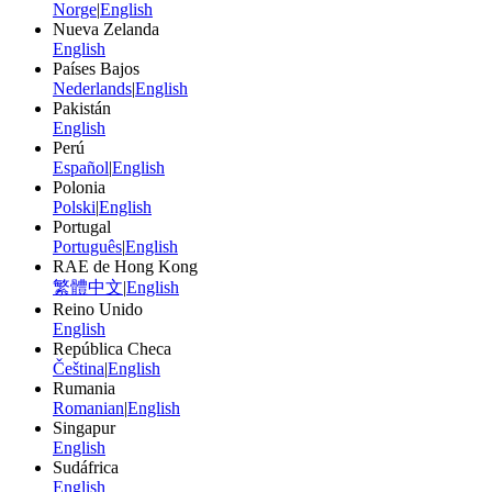
Norge
|
English
Nueva Zelanda
English
Países Bajos
Nederlands
|
English
Pakistán
English
Perú
Español
|
English
Polonia
Polski
|
English
Portugal
Português
|
English
RAE de Hong Kong
繁體中文
|
English
Reino Unido
English
República Checa
Čeština
|
English
Rumania
Romanian
|
English
Singapur
English
Sudáfrica
English