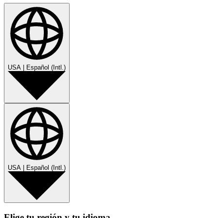
USA
|
Español (Intl.)
USA
|
Español (Intl.)
Elige tu región y tu idioma