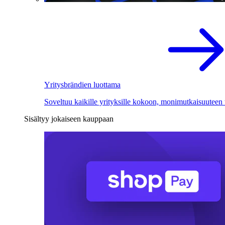
Yritysbrändien luottama
Soveltuu kaikille yrityksille kokoon, monimutkaisuuteen
Sisältyy jokaiseen kauppaan