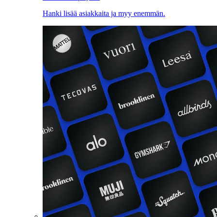
Hanki lisää asiakkaita ja myy enemmän.