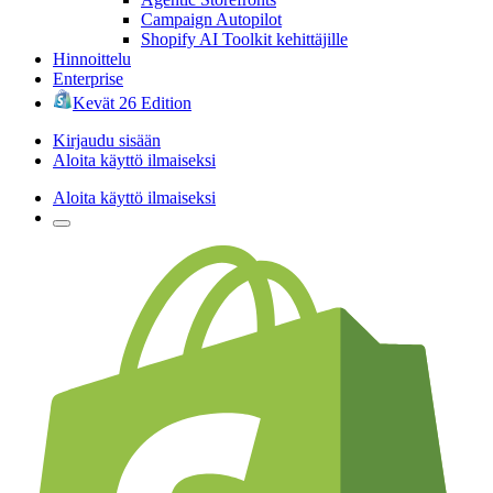
Campaign Autopilot
Shopify AI Toolkit kehittäjille
Hinnoittelu
Enterprise
Kevät 26 Edition
Kirjaudu sisään
Aloita käyttö ilmaiseksi
Aloita käyttö ilmaiseksi