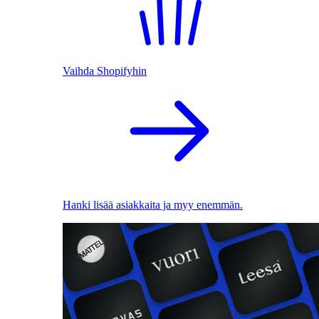
Vaihda Shopifyhin
Hanki lisää asiakkaita ja myy enemmän.