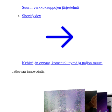
Suurin verkkokauppojen järjestelmä
Shopify.dev
Kehittäjän oppaat, komentoliittymä ja paljon muuta
Jatkuvaa innovointia