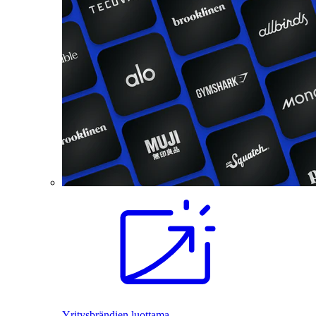
Yritysbrändien luottama