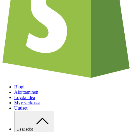
Blogi
Aloittaminen
Löydä idea
Myy verkossa
Uutiset
Lisätiedot