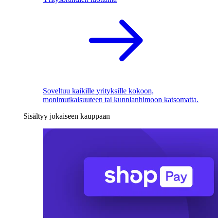
Soveltuu kaikille yrityksille kokoon,
monimutkaisuuteen tai kunnianhimoon katsomatta.
Sisältyy jokaiseen kauppaan