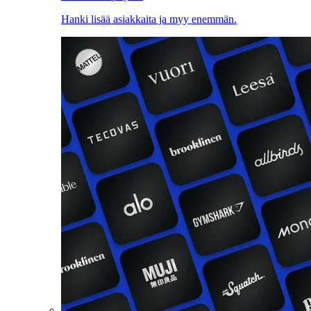
Hanki lisää asiakkaita ja myy enemmän.