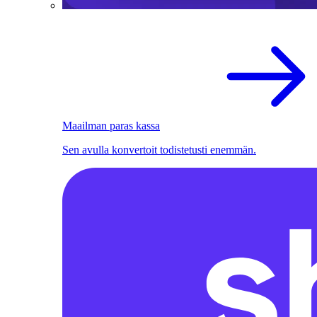
Maailman paras kassa
Sen avulla konvertoit todistetusti enemmän.