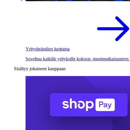
Yritysbrändien luottama
Soveltuu kaikille yrityksille kokoon, monimutkaisuuteen
Sisältyy jokaiseen kauppaan