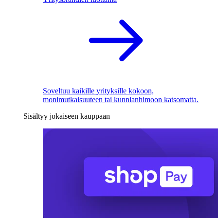
Soveltuu kaikille yrityksille kokoon,
monimutkaisuuteen tai kunnianhimoon katsomatta.
Sisältyy jokaiseen kauppaan