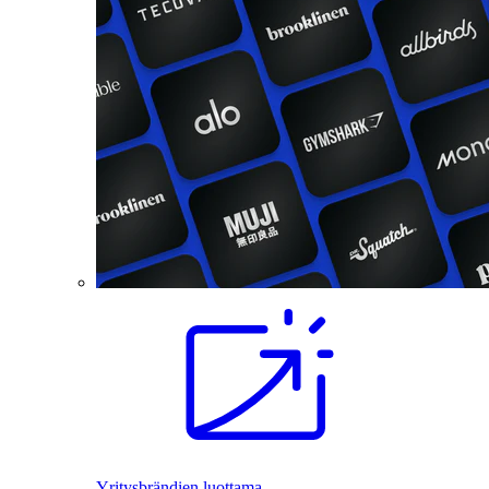
Yritysbrändien luottama