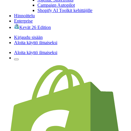
Campaign Autopilot
Shopify AI Toolkit kehittäjille
Hinnoittelu
Enterprise
Kevät 26 Edition
Kirjaudu sisään
Aloita käyttö ilmaiseksi
Aloita käyttö ilmaiseksi