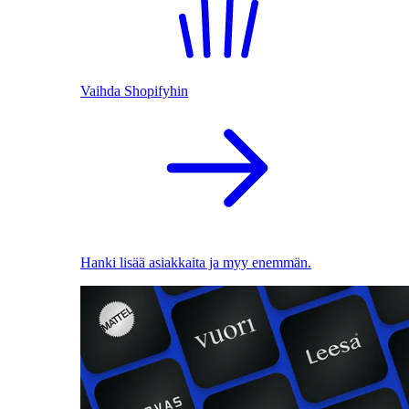
Vaihda Shopifyhin
Hanki lisää asiakkaita ja myy enemmän.