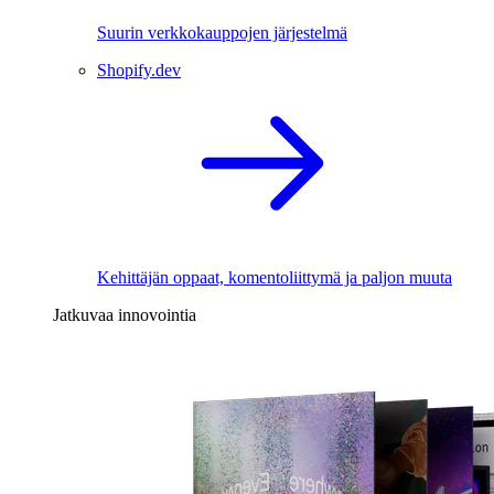
Suurin verkkokauppojen järjestelmä
Shopify.dev
Kehittäjän oppaat, komentoliittymä ja paljon muuta
Jatkuvaa innovointia