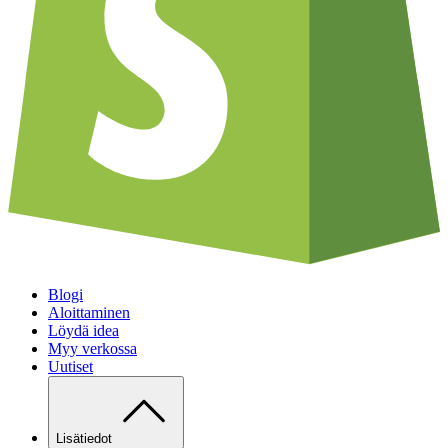
Blogi
Aloittaminen
Löydä idea
Myy verkossa
Uutiset
Lisätiedot