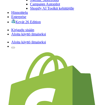
Campaign Autopilot
Shopify AI Toolkit kehittäjille
Hinnoittelu
Enterprise
Kevät 26 Edition
Kirjaudu sisään
Aloita käyttö ilmaiseksi
Aloita käyttö ilmaiseksi