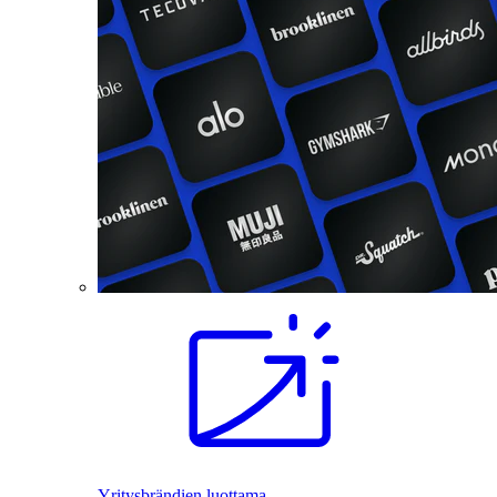
Yritysbrändien luottama