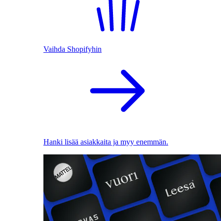
Vaihda Shopifyhin
Hanki lisää asiakkaita ja myy enemmän.