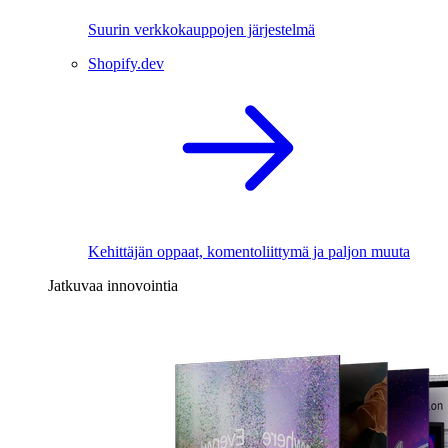
Suurin verkkokauppojen järjestelmä
Shopify.dev
Kehittäjän oppaat, komentoliittymä ja paljon muuta
Jatkuvaa innovointia