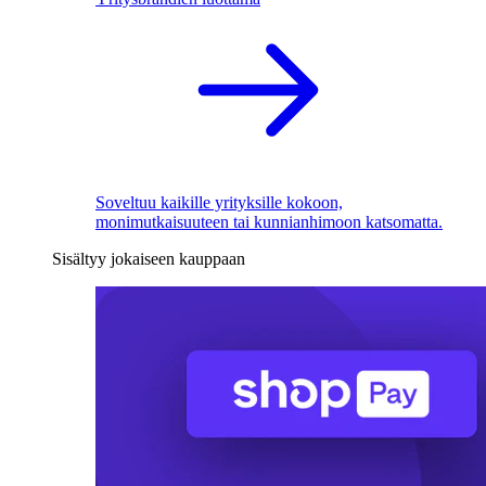
Soveltuu kaikille yrityksille kokoon,
monimutkaisuuteen tai kunnianhimoon katsomatta.
Sisältyy jokaiseen kauppaan