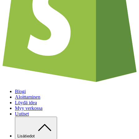
Blogi
Aloittaminen
Löydä idea
Myy verkossa
Uutiset
Lisätiedot