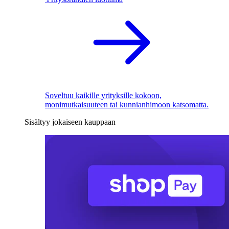
Soveltuu kaikille yrityksille kokoon,
monimutkaisuuteen tai kunnianhimoon katsomatta.
Sisältyy jokaiseen kauppaan