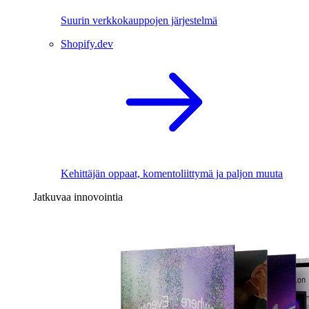
Suurin verkkokauppojen järjestelmä
Shopify.dev
Kehittäjän oppaat, komentoliittymä ja paljon muuta
Jatkuvaa innovointia