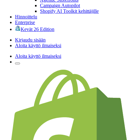
Campaign Autopilot
Shopify AI Toolkit kehittäjille
Hinnoittelu
Enterprise
Kevät 26 Edition
Kirjaudu sisään
Aloita käyttö ilmaiseksi
Aloita käyttö ilmaiseksi