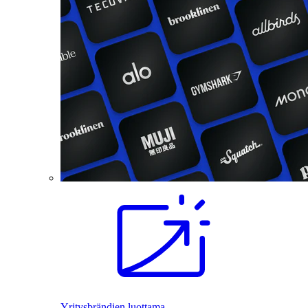
Yritysbrändien luottama