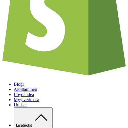
Blogi
Aloittaminen
Löydä idea
Myy verkossa
Uutiset
Lisätiedot