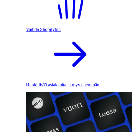
Vaihda Shopifyhin
Hanki lisää asiakkaita ja myy enemmän.