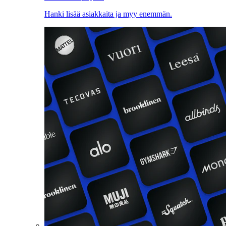
Hanki lisää asiakkaita ja myy enemmän.