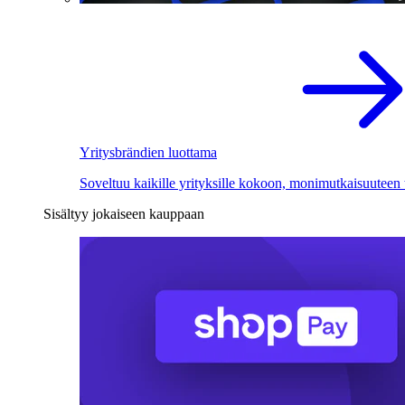
Yritysbrändien luottama
Soveltuu kaikille yrityksille kokoon, monimutkaisuuteen
Sisältyy jokaiseen kauppaan