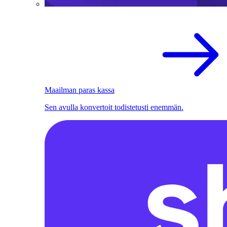
Maailman paras kassa
Sen avulla konvertoit todistetusti enemmän.