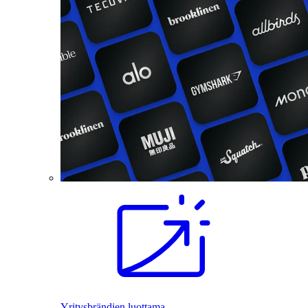
Yritysbrändien luottama