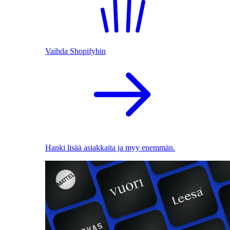
Vaihda Shopifyhin
Hanki lisää asiakkaita ja myy enemmän.