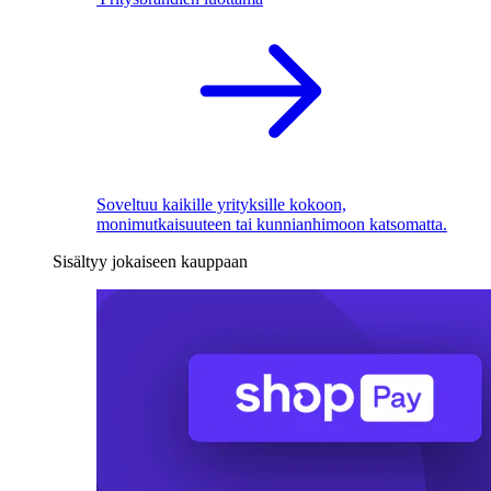
Soveltuu kaikille yrityksille kokoon,
monimutkaisuuteen tai kunnianhimoon katsomatta.
Sisältyy jokaiseen kauppaan