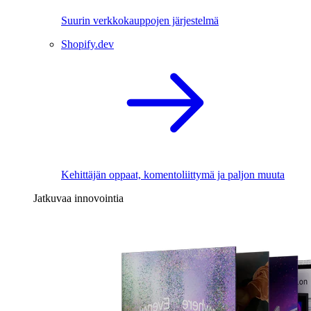
Suurin verkkokauppojen järjestelmä
Shopify.dev
Kehittäjän oppaat, komentoliittymä ja paljon muuta
Jatkuvaa innovointia