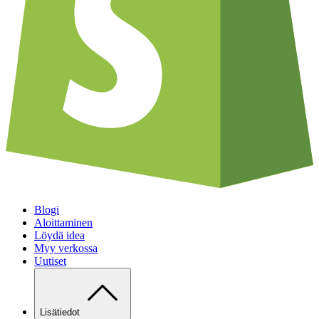
Blogi
Aloittaminen
Löydä idea
Myy verkossa
Uutiset
Lisätiedot