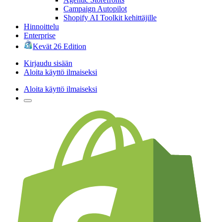
Campaign Autopilot
Shopify AI Toolkit kehittäjille
Hinnoittelu
Enterprise
Kevät 26 Edition
Kirjaudu sisään
Aloita käyttö ilmaiseksi
Aloita käyttö ilmaiseksi