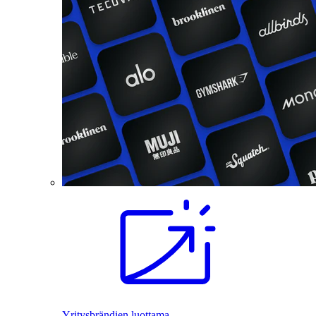
Yritysbrändien luottama