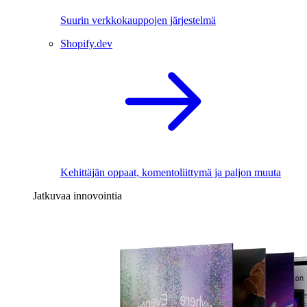
Suurin verkkokauppojen järjestelmä
Shopify.dev
Kehittäjän oppaat, komentoliittymä ja paljon muuta
Jatkuvaa innovointia