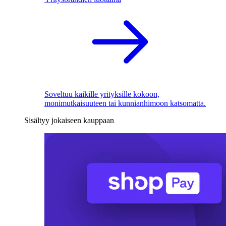
Soveltuu kaikille yrityksille kokoon,
monimutkaisuuteen tai kunnianhimoon katsomatta.
Sisältyy jokaiseen kauppaan