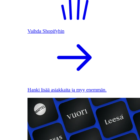
Vaihda Shopifyhin
Hanki lisää asiakkaita ja myy enemmän.