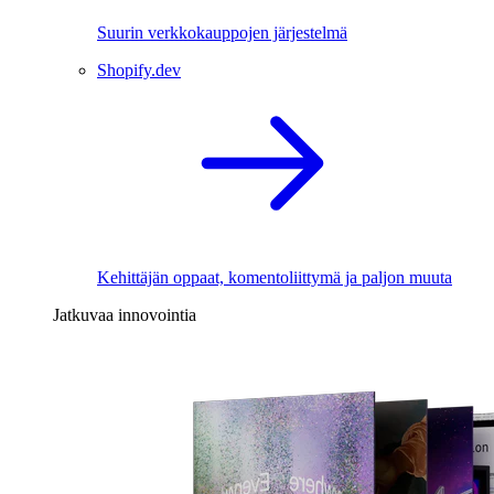
Suurin verkkokauppojen järjestelmä
Shopify.dev
Kehittäjän oppaat, komentoliittymä ja paljon muuta
Jatkuvaa innovointia