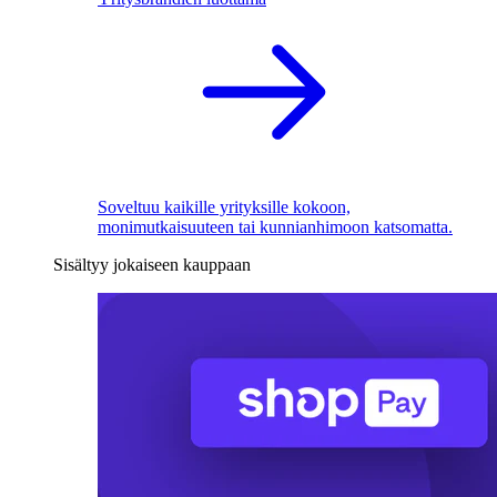
Soveltuu kaikille yrityksille kokoon,
monimutkaisuuteen tai kunnianhimoon katsomatta.
Sisältyy jokaiseen kauppaan