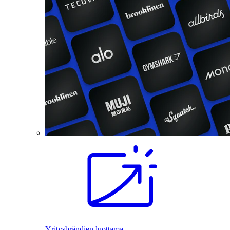
Yritysbrändien luottama