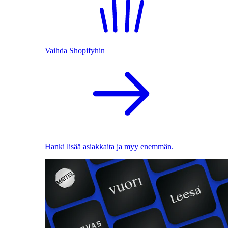
Vaihda Shopifyhin
Hanki lisää asiakkaita ja myy enemmän.