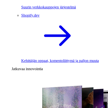
Suurin verkkokauppojen järjestelmä
Shopify.dev
Kehittäjän oppaat, komentoliittymä ja paljon muuta
Jatkuvaa innovointia