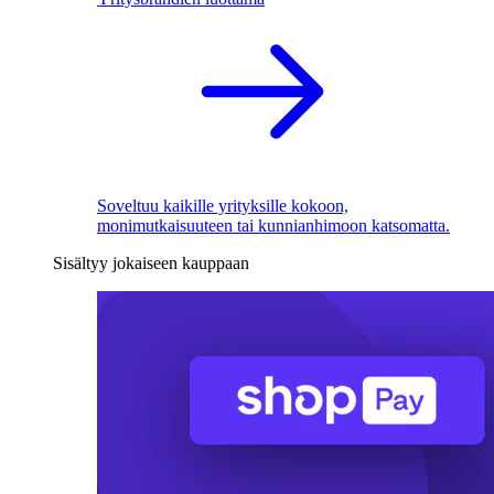
Soveltuu kaikille yrityksille kokoon,
monimutkaisuuteen tai kunnianhimoon katsomatta.
Sisältyy jokaiseen kauppaan