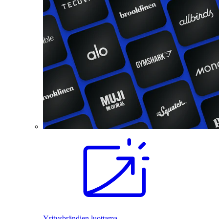
Yritysbrändien luottama