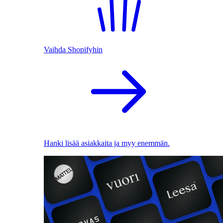
Vaihda Shopifyhin
Hanki lisää asiakkaita ja myy enemmän.