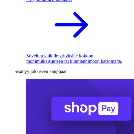
Soveltuu kaikille yrityksille kokoon,
monimutkaisuuteen tai kunnianhimoon katsomatta.
Sisältyy jokaiseen kauppaan