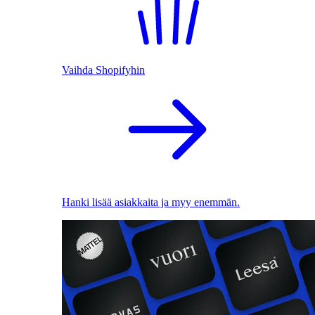
Vaihda Shopifyhin
Hanki lisää asiakkaita ja myy enemmän.