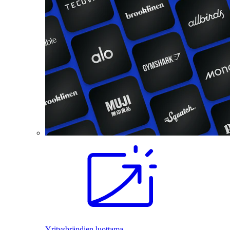
Yritysbrändien luottama