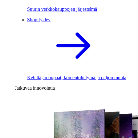
Suurin verkkokauppojen järjestelmä
Shopify.dev
Kehittäjän oppaat, komentoliittymä ja paljon muuta
Jatkuvaa innovointia