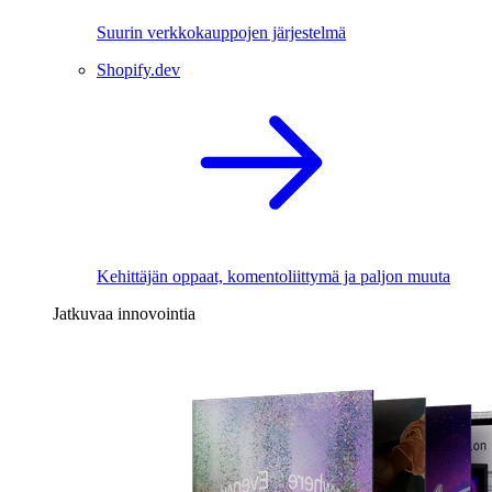
Suurin verkkokauppojen järjestelmä
Shopify.dev
Kehittäjän oppaat, komentoliittymä ja paljon muuta
Jatkuvaa innovointia