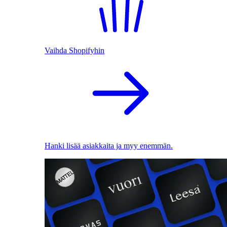
Vaihda Shopifyhin
Hanki lisää asiakkaita ja myy enemmän.