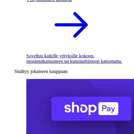
Soveltuu kaikille yrityksille kokoon,
monimutkaisuuteen tai kunnianhimoon katsomatta.
Sisältyy jokaiseen kauppaan