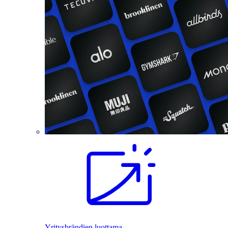
Yritysbrändien luottama