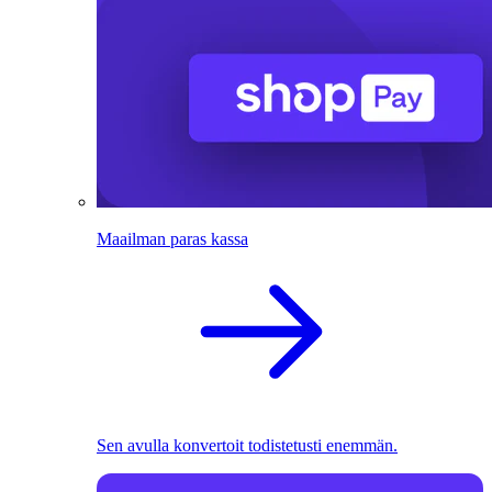
Maailman paras kassa
Sen avulla konvertoit todistetusti enemmän.