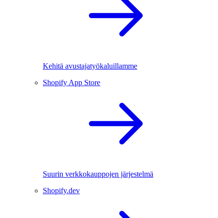
Kehitä avustajatyökaluillamme
Shopify App Store
Suurin verkkokauppojen järjestelmä
Shopify.dev