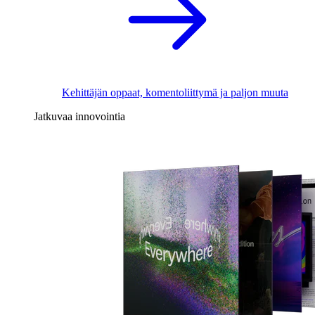
Kehittäjän oppaat, komentoliittymä ja paljon muuta
Jatkuvaa innovointia