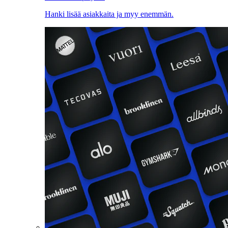
Hanki lisää asiakkaita ja myy enemmän.