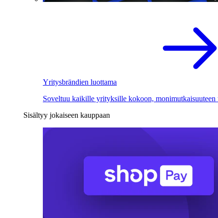
Yritysbrändien luottama
Soveltuu kaikille yrityksille kokoon, monimutkaisuuteen
Sisältyy jokaiseen kauppaan