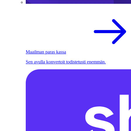
Maailman paras kassa
Sen avulla konvertoit todistetusti enemmän.