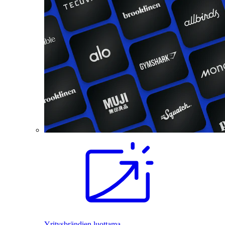
Yritysbrändien luottama