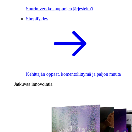
Suurin verkkokauppojen järjestelmä
Shopify.dev
Kehittäjän oppaat, komentoliittymä ja paljon muuta
Jatkuvaa innovointia