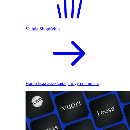
Vaihda Shopifyhin
Hanki lisää asiakkaita ja myy enemmän.