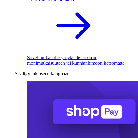
Soveltuu kaikille yrityksille kokoon,
monimutkaisuuteen tai kunnianhimoon katsomatta.
Sisältyy jokaiseen kauppaan