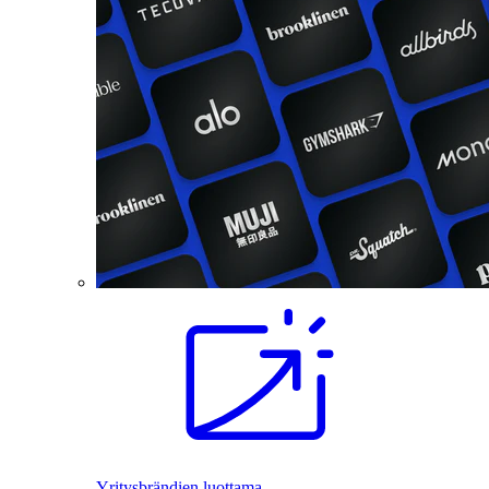
Yritysbrändien luottama