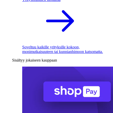
Soveltuu kaikille yrityksille kokoon,
monimutkaisuuteen tai kunnianhimoon katsomatta.
Sisältyy jokaiseen kauppaan