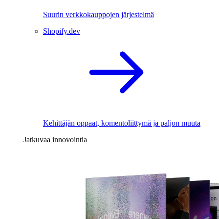
Suurin verkkokauppojen järjestelmä
Shopify.dev
Kehittäjän oppaat, komentoliittymä ja paljon muuta
Jatkuvaa innovointia