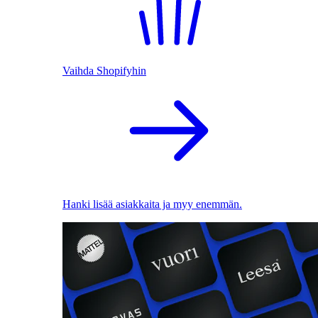
Vaihda Shopifyhin
Hanki lisää asiakkaita ja myy enemmän.