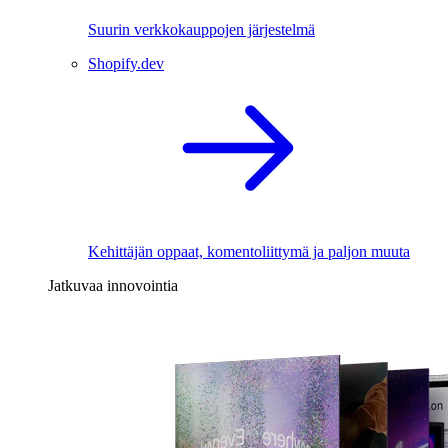
Suurin verkkokauppojen järjestelmä
Shopify.dev
Kehittäjän oppaat, komentoliittymä ja paljon muuta
Jatkuvaa innovointia