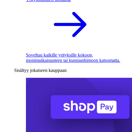
Soveltuu kaikille yrityksille kokoon,
monimutkaisuuteen tai kunnianhimoon katsomatta.
Sisältyy jokaiseen kauppaan