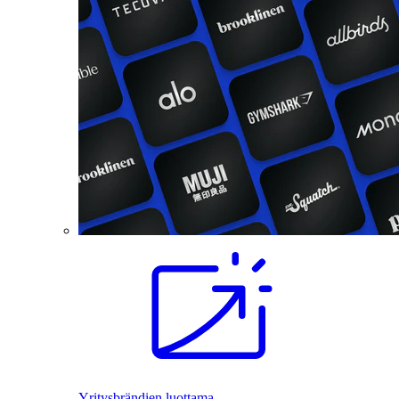
Yritysbrändien luottama