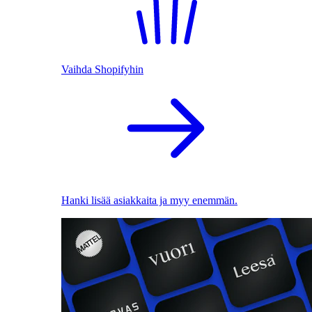
Vaihda Shopifyhin
Hanki lisää asiakkaita ja myy enemmän.