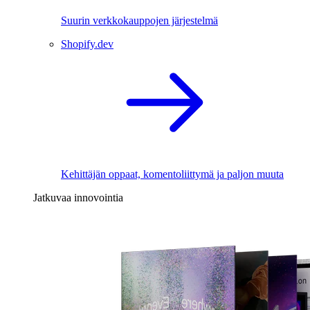
Suurin verkkokauppojen järjestelmä
Shopify.dev
Kehittäjän oppaat, komentoliittymä ja paljon muuta
Jatkuvaa innovointia