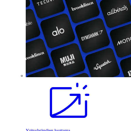
Yritysbrändien luottama