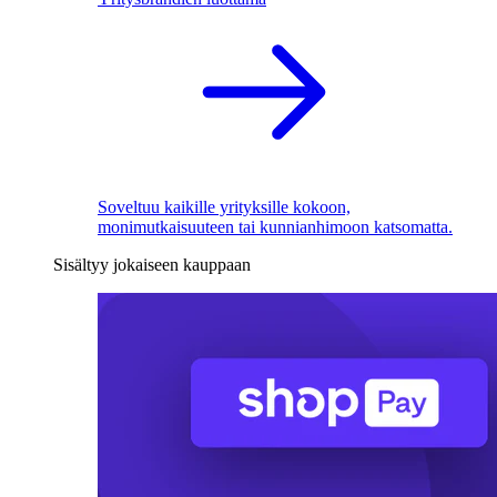
Soveltuu kaikille yrityksille kokoon,
monimutkaisuuteen tai kunnianhimoon katsomatta.
Sisältyy jokaiseen kauppaan