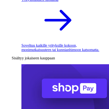
Soveltuu kaikille yrityksille kokoon,
monimutkaisuuteen tai kunnianhimoon katsomatta.
Sisältyy jokaiseen kauppaan