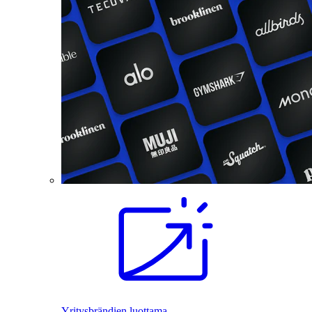
Yritysbrändien luottama