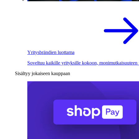
Yritysbrändien luottama
Soveltuu kaikille yrityksille kokoon, monimutkaisuuteen
Sisältyy jokaiseen kauppaan