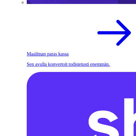
Maailman paras kassa
Sen avulla konvertoit todistetusti enemmän.