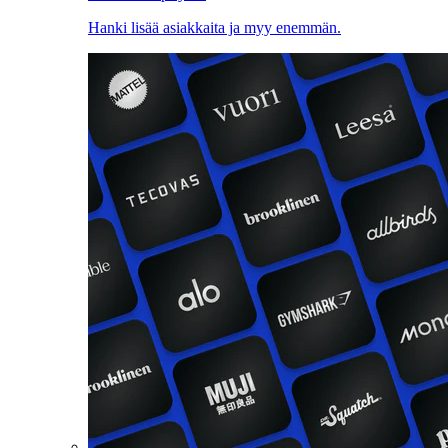
Hanki lisää asiakkaita ja myy enemmän.