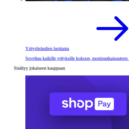
Yritysbrändien luottama
Soveltuu kaikille yrityksille kokoon, monimutkaisuuteen
Sisältyy jokaiseen kauppaan