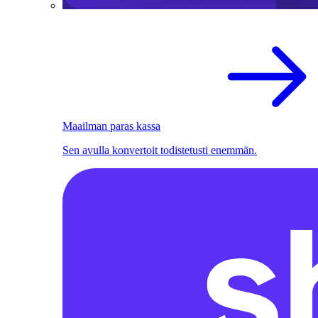
Maailman paras kassa
Sen avulla konvertoit todistetusti enemmän.