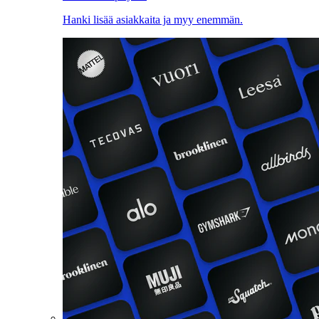
Hanki lisää asiakkaita ja myy enemmän.