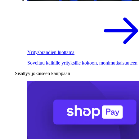
Yritysbrändien luottama
Soveltuu kaikille yrityksille kokoon, monimutkaisuuteen
Sisältyy jokaiseen kauppaan