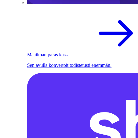
Maailman paras kassa
Sen avulla konvertoit todistetusti enemmän.