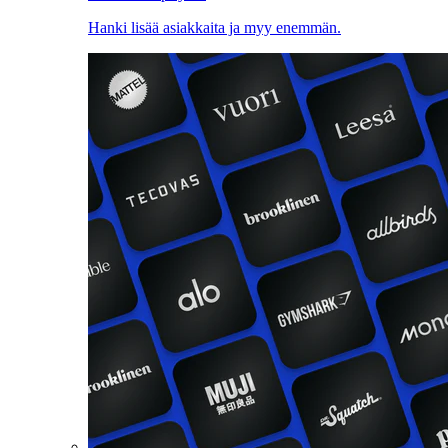
Hanki lisää asiakkaita ja myy enemmän.