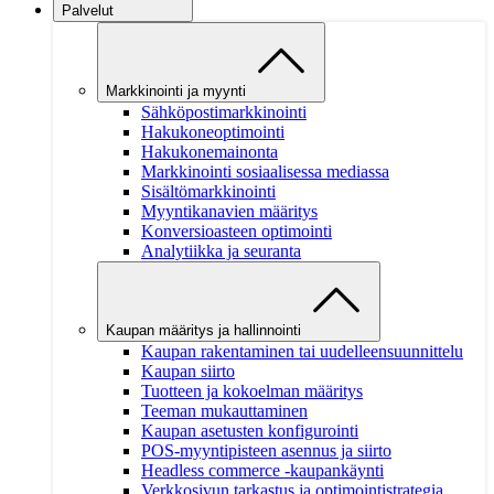
Palvelut
Markkinointi ja myynti
Sähköpostimarkkinointi
Hakukoneoptimointi
Hakukonemainonta
Markkinointi sosiaalisessa mediassa
Sisältömarkkinointi
Myyntikanavien määritys
Konversioasteen optimointi
Analytiikka ja seuranta
Kaupan määritys ja hallinnointi
Kaupan rakentaminen tai uudelleensuunnittelu
Kaupan siirto
Tuotteen ja kokoelman määritys
Teeman mukauttaminen
Kaupan asetusten konfigurointi
POS-myyntipisteen asennus ja siirto
Headless commerce -kaupankäynti
Verkkosivun tarkastus ja optimointistrategia