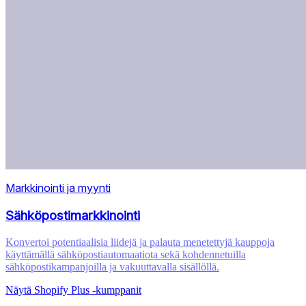
Markkinointi ja myynti
Sähköpostimarkkinointi
Konvertoi potentiaalisia liidejä ja palauta menetettyjä kauppoja
käyttämällä sähköpostiautomaatiota sekä kohdennetuilla
sähköpostikampanjoilla ja vakuuttavalla sisällöllä.
Näytä Shopify Plus ‑kumppanit