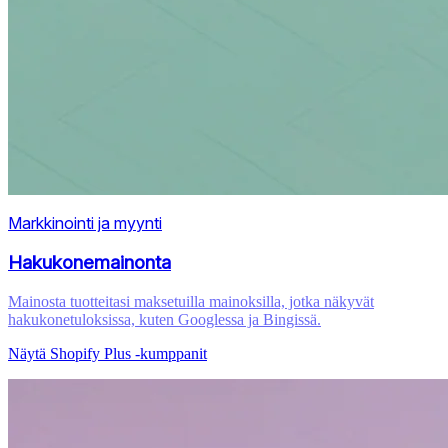
Markkinointi ja myynti
Hakukonemainonta
Mainosta tuotteitasi maksetuilla mainoksilla, jotka näkyvät
hakukonetuloksissa, kuten Googlessa ja Bingissä.
Näytä Shopify Plus ‑kumppanit