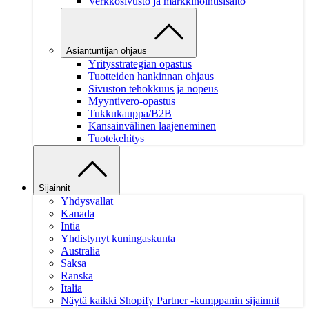
Verkkosivusto ja markkinointisisältö
Asiantuntijan ohjaus
Yritysstrategian opastus
Tuotteiden hankinnan ohjaus
Sivuston tehokkuus ja nopeus
Myyntivero-opastus
Tukkukauppa/B2B
Kansainvälinen laajeneminen
Tuotekehitys
Sijainnit
Yhdysvallat
Kanada
Intia
Yhdistynyt kuningaskunta
Australia
Saksa
Ranska
Italia
Näytä kaikki Shopify Partner -kumppanin sijainnit