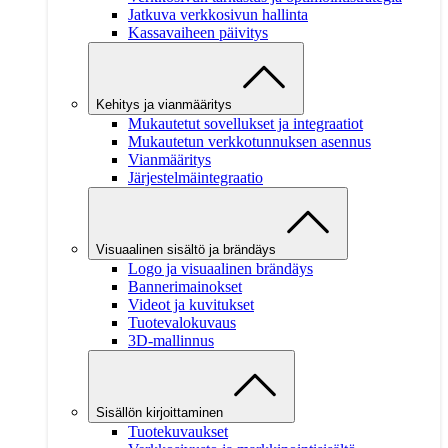
Jatkuva verkkosivun hallinta
Kassavaiheen päivitys
Kehitys ja vianmääritys
Mukautetut sovellukset ja integraatiot
Mukautetun verkkotunnuksen asennus
Vianmääritys
Järjestelmäintegraatio
Visuaalinen sisältö ja brändäys
Logo ja visuaalinen brändäys
Bannerimainokset
Videot ja kuvitukset
Tuotevalokuvaus
3D-mallinnus
Sisällön kirjoittaminen
Tuotekuvaukset