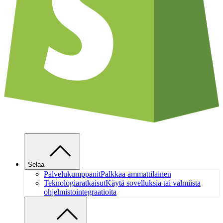
Selaa
Palvelukumppanit
Palkkaa ammattilainen
Teknologiaratkaisut
Käytä sovelluksia tai valmiista
ohjelmistointegraatioita