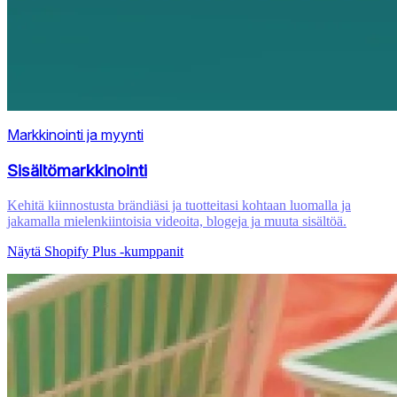
Markkinointi ja myynti
Sisältömarkkinointi
Kehitä kiinnostusta brändiäsi ja tuotteitasi kohtaan luomalla ja
jakamalla mielenkiintoisia videoita, blogeja ja muuta sisältöä.
Näytä Shopify Plus ‑kumppanit