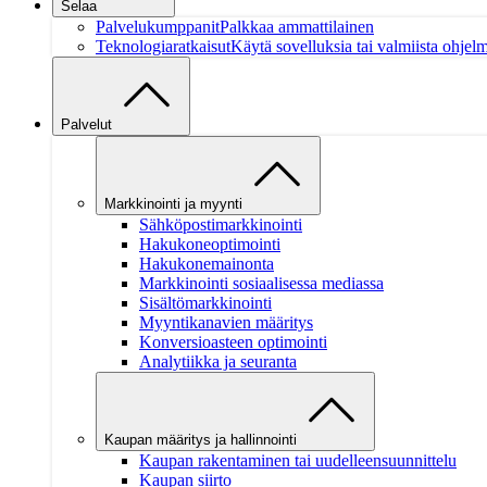
Selaa
Palvelukumppanit
Palkkaa ammattilainen
Teknologiaratkaisut
Käytä sovelluksia tai valmiista ohjelm
Palvelut
Markkinointi ja myynti
Sähköpostimarkkinointi
Hakukoneoptimointi
Hakukonemainonta
Markkinointi sosiaalisessa mediassa
Sisältömarkkinointi
Myyntikanavien määritys
Konversioasteen optimointi
Analytiikka ja seuranta
Kaupan määritys ja hallinnointi
Kaupan rakentaminen tai uudelleensuunnittelu
Kaupan siirto