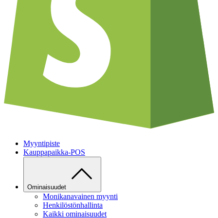
Myyntipiste
Kauppapaikka-POS
Ominaisuudet
Monikanavainen myynti
Henkilöstönhallinta
Kaikki ominaisuudet