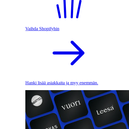
Vaihda Shopifyhin
Hanki lisää asiakkaita ja myy enemmän.