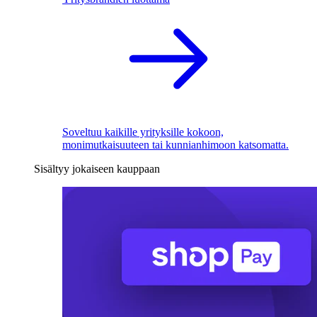
Soveltuu kaikille yrityksille kokoon,
monimutkaisuuteen tai kunnianhimoon katsomatta.
Sisältyy jokaiseen kauppaan