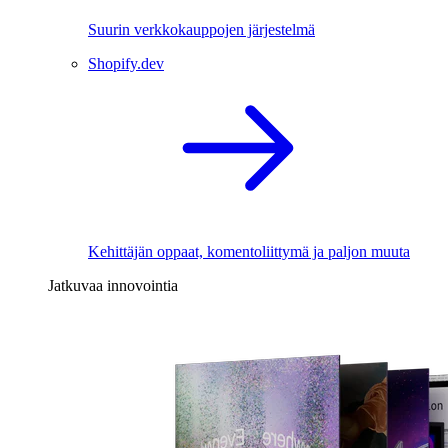
Suurin verkkokauppojen järjestelmä
Shopify.dev
Kehittäjän oppaat, komentoliittymä ja paljon muuta
Jatkuvaa innovointia