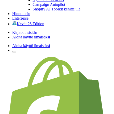
Campaign Autopilot
Shopify AI Toolkit kehittäjille
Hinnoittelu
Enterprise
Kevät 26 Edition
Kirjaudu sisään
Aloita käyttö ilmaiseksi
Aloita käyttö ilmaiseksi