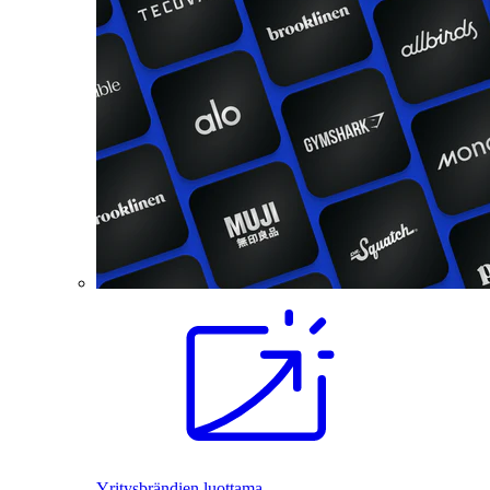
Yritysbrändien luottama