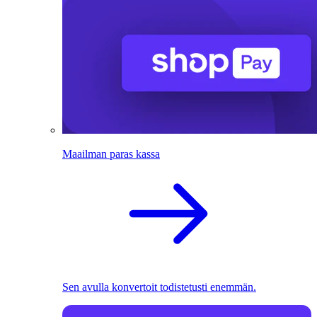
Maailman paras kassa
Sen avulla konvertoit todistetusti enemmän.