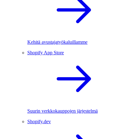
Kehitä avustajatyökaluillamme
Shopify App Store
Suurin verkkokauppojen järjestelmä
Shopify.dev