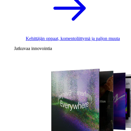
Kehittäjän oppaat, komentoliittymä ja paljon muuta
Jatkuvaa innovointia