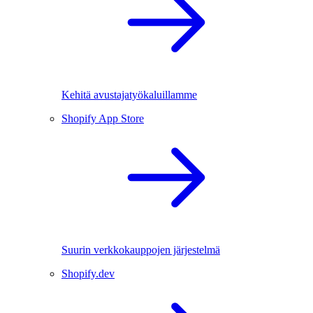
Kehitä avustajatyökaluillamme
Shopify App Store
Suurin verkkokauppojen järjestelmä
Shopify.dev