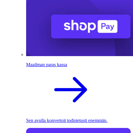
Maailman paras kassa
Sen avulla konvertoit todistetusti enemmän.