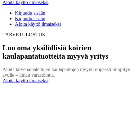
Aloita käyttö ilmaiseksi
Kirjaudu sisään
Kirjaudu sisään
Aloita käyttö ilmaiseksi
TARVETULOSTUS
Luo oma yksilöllisiä koirien
kaulapantatuotteita myyvä yritys
Aloita tarvepainatettujen kaulapantojen myynti nopeasti Shopifyn
avulla – ilman varastointia.
Aloita käyttö ilmaiseksi