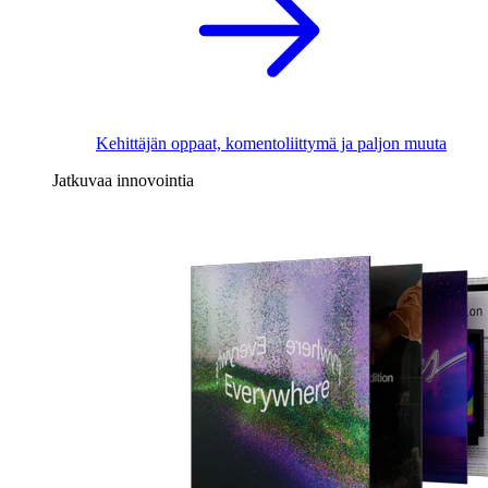
Kehittäjän oppaat, komentoliittymä ja paljon muuta
Jatkuvaa innovointia