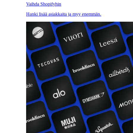
Vaihda Shopifyhin
Hanki lisää asiakkaita ja myy enemmän.