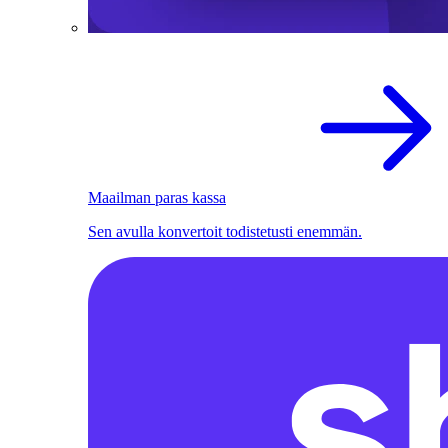
Maailman paras kassa
Sen avulla konvertoit todistetusti enemmän.