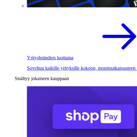
Yritysbrändien luottama
Soveltuu kaikille yrityksille kokoon, monimutkaisuuteen
Sisältyy jokaiseen kauppaan