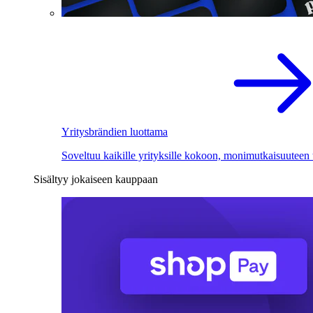
Yritysbrändien luottama
Soveltuu kaikille yrityksille kokoon, monimutkaisuuteen
Sisältyy jokaiseen kauppaan