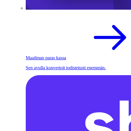
Maailman paras kassa
Sen avulla konvertoit todistetusti enemmän.