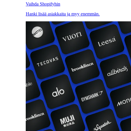
Vaihda Shopifyhin
Hanki lisää asiakkaita ja myy enemmän.